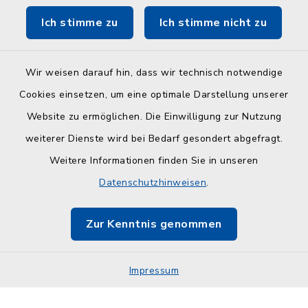
Ich stimme zu
Ich stimme nicht zu
ZuFiSH
Wir weisen darauf hin, dass wir technisch notwendige
Cookies einsetzen, um eine optimale Darstellung unserer
Website zu ermöglichen. Die Einwilligung zur Nutzung
Kontakt
weiterer Dienste wird bei Bedarf gesondert abgefragt.
Weitere Informationen finden Sie in unseren
Barrierefreiheit
Datenschutzhinweisen
.
Datenschutz
Zur Kenntnis genommen
Impressum
Impressum
Sitemap