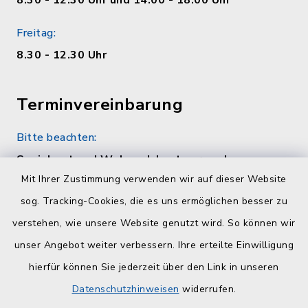
8.30 - 12.30 Uhr und 14.00 - 18.00 Uhr
Freitag:
8.30 - 12.30 Uhr
Terminvereinbarung
Bitte beachten:
Sozialamt und Wohngeldamt nur nach
telefonischer Vereinbarung unter 04384 5979-
Mit Ihrer Zustimmung verwenden wir auf dieser Website
11 oder -12
sog. Tracking-Cookies, die es uns ermöglichen besser zu
verstehen, wie unsere Website genutzt wird. So können wir
Quicklinks
unser Angebot weiter verbessern. Ihre erteilte Einwilligung
hierfür können Sie jederzeit über den Link in unseren
Kreisverwaltung Plön
Datenschutzhinweisen
widerrufen.
Touristinfo Hohwachter Bucht