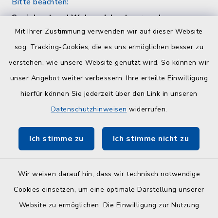
Bitte beachten:
Sozialamt und Wohngeldamt nur nach
telefonischer Vereinbarung unter 04384 5979-
Mit Ihrer Zustimmung verwenden wir auf dieser Website
11 oder -12
sog. Tracking-Cookies, die es uns ermöglichen besser zu
verstehen, wie unsere Website genutzt wird. So können wir
Quicklinks
unser Angebot weiter verbessern. Ihre erteilte Einwilligung
hierfür können Sie jederzeit über den Link in unseren
Kreisverwaltung Plön
Datenschutzhinweisen
widerrufen.
Touristinfo Hohwachter Bucht
Ich stimme zu
Ich stimme nicht zu
ZuFiSH
Wir weisen darauf hin, dass wir technisch notwendige
Cookies einsetzen, um eine optimale Darstellung unserer
Website zu ermöglichen. Die Einwilligung zur Nutzung
Kontakt