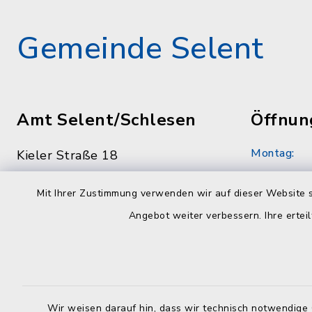
Gemeinde Selent
Amt Selent/Schlesen
Öffnun
Montag:
Kieler Straße 18
24238 Selent
8.30 - 12.
Mit Ihrer Zustimmung verwenden wir auf dieser Website s
04384 59790
Dienstag:
Angebot weiter verbessern. Ihre erteil
04384 597979
7.00 - 12.
info@amt-selent-schlesen.de
Mittwoch:
geschloss
Wir weisen darauf hin, dass wir technisch notwendige 