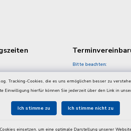
gszeiten
Terminvereinba
Bitte beachten:
30 Uhr
Sozialamt und Wohngel
nach telefonischer Vere
og. Tracking-Cookies, die es uns ermöglichen besser zu versteh
unter 04384 5979-11 od
te Einwilligung hierfür können Sie jederzeit über den Link in uns
30 Uhr
Ich stimme zu
Ich stimme nicht zu
en
Cookies einsetzen, um eine optimale Darstellung unserer Website