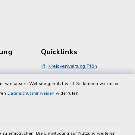
rung
Quicklinks
Kreisverwaltung Plön
damt nur
Touristinfo Hohwachter Bucht
inbarung
en, wie unsere Website genutzt wird. So können wir unser
er -12
ZuFiSH
eren
Datenschutzhinweisen
widerrufen.
 zu ermöglichen. Die Einwilligung zur Nutzung weiterer