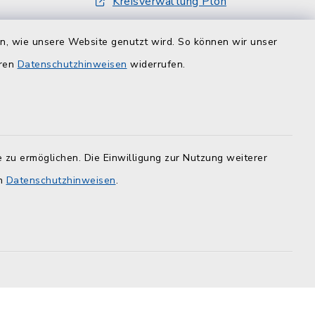
Kreisverwaltung Plön
damt nur
Touristinfo Hohwachter Bucht
inbarung
en, wie unsere Website genutzt wird. So können wir unser
er -12
ZuFiSH
eren
Datenschutzhinweisen
widerrufen.
 zu ermöglichen. Die Einwilligung zur Nutzung weiterer
en
Datenschutzhinweisen
.