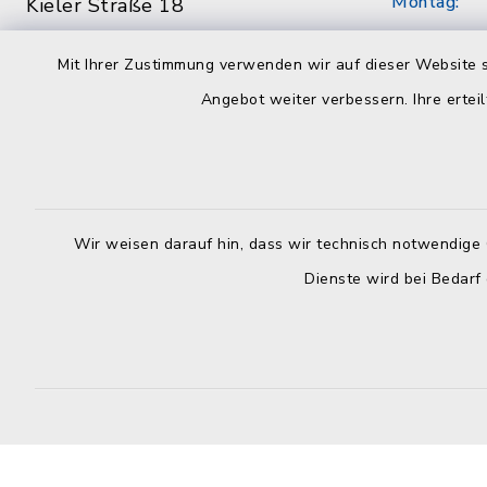
Montag:
Kieler Straße 18
24238 Selent
8.30 - 12.
Mit Ihrer Zustimmung verwenden wir auf dieser Website s
04384 59790
Dienstag:
Angebot weiter verbessern. Ihre erteil
04384 597979
7.00 - 12.
info@amt-selent-schlesen.de
Mittwoch:
geschloss
Wir weisen darauf hin, dass wir technisch notwendige 
Donnerstag
Dienste wird bei Bedarf
8.30 - 12.
Uhr
Freitag:
8.30 - 12.