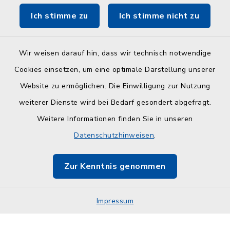
Ich stimme zu
Ich stimme nicht zu
ZuFiSH
Wir weisen darauf hin, dass wir technisch notwendige
Cookies einsetzen, um eine optimale Darstellung unserer
Website zu ermöglichen. Die Einwilligung zur Nutzung
Kontakt
weiterer Dienste wird bei Bedarf gesondert abgefragt.
Weitere Informationen finden Sie in unseren
Barrierefreiheit
Datenschutzhinweisen
.
Datenschutz
Zur Kenntnis genommen
Impressum
Impressum
Sitemap
Cookie-Einstellungen