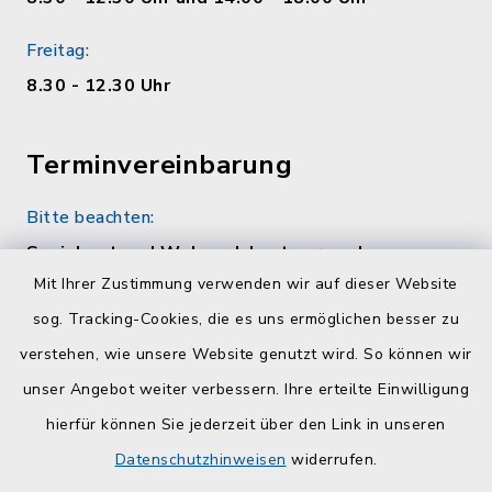
Freitag:
8.30 - 12.30 Uhr
Terminvereinbarung
Bitte beachten:
Sozialamt und Wohngeldamt nur nach
telefonischer Vereinbarung unter 04384 5979-
Mit Ihrer Zustimmung verwenden wir auf dieser Website
11 oder -12
sog. Tracking-Cookies, die es uns ermöglichen besser zu
verstehen, wie unsere Website genutzt wird. So können wir
Quicklinks
unser Angebot weiter verbessern. Ihre erteilte Einwilligung
hierfür können Sie jederzeit über den Link in unseren
Kreisverwaltung Plön
Datenschutzhinweisen
widerrufen.
Touristinfo Hohwachter Bucht