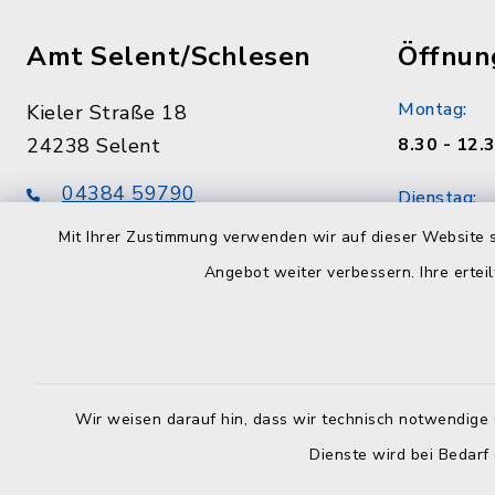
Amt Selent/Schlesen
Öffnun
Montag:
Kieler Straße 18
24238 Selent
8.30 - 12.
04384 59790
Dienstag:
04384 597979
7.00 - 12.
Mit Ihrer Zustimmung verwenden wir auf dieser Website s
info@amt-selent-schlesen.de
Angebot weiter verbessern. Ihre erteil
Mittwoch:
geschloss
Donnerstag
8.30 - 12.
Wir weisen darauf hin, dass wir technisch notwendige 
Uhr
Dienste wird bei Bedarf
Freitag: