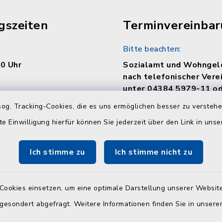
gszeiten
Terminvereinba
Bitte beachten:
30 Uhr
Sozialamt und Wohngel
nach telefonischer Vere
unter 04384 5979-11 od
30 Uhr
og. Tracking-Cookies, die es uns ermöglichen besser zu versteh
te Einwilligung hierfür können Sie jederzeit über den Link in uns
en
Ich stimme zu
Ich stimme nicht zu
:
30 Uhr und 14.00 - 18.00
Cookies einsetzen, um eine optimale Darstellung unserer Website
 gesondert abgefragt. Weitere Informationen finden Sie in unser