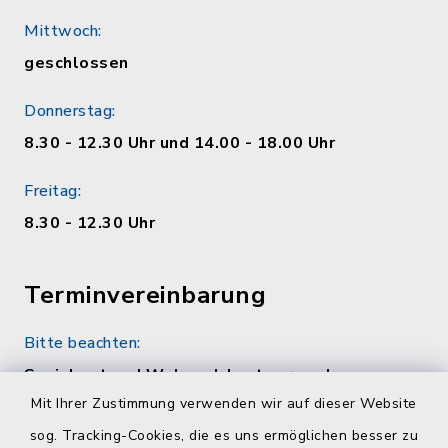
Mittwoch:
geschlossen
Donnerstag:
8.30 - 12.30 Uhr und 14.00 - 18.00 Uhr
Freitag:
8.30 - 12.30 Uhr
Terminvereinbarung
Bitte beachten:
Sozialamt und Wohngeldamt nur nach
telefonischer Vereinbarung unter 04384 5979-
Mit Ihrer Zustimmung verwenden wir auf dieser Website
11 oder -12
sog. Tracking-Cookies, die es uns ermöglichen besser zu