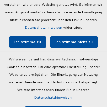
verstehen, wie unsere Website genutzt wird. So können wir
Quicklinks
unser Angebot weiter verbessern. Ihre erteilte Einwilligung
hierfür können Sie jederzeit über den Link in unseren
Kreisverwaltung Plön
Datenschutzhinweisen
widerrufen.
Touristinfo Hohwachter Bucht
Ich stimme zu
Ich stimme nicht zu
ZuFiSH
Wir weisen darauf hin, dass wir technisch notwendige
Cookies einsetzen, um eine optimale Darstellung unserer
Website zu ermöglichen. Die Einwilligung zur Nutzung
Kontakt
weiterer Dienste wird bei Bedarf gesondert abgefragt.
Weitere Informationen finden Sie in unseren
Barrierefreiheit
Datenschutzhinweisen
.
Datenschutz