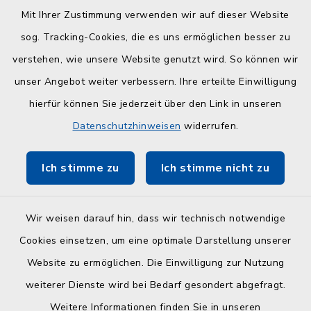
telefonischer Vereinbarung unter 04384 5979-
Mit Ihrer Zustimmung verwenden wir auf dieser Website
11 oder -12
sog. Tracking-Cookies, die es uns ermöglichen besser zu
verstehen, wie unsere Website genutzt wird. So können wir
Quicklinks
unser Angebot weiter verbessern. Ihre erteilte Einwilligung
hierfür können Sie jederzeit über den Link in unseren
Kreisverwaltung Plön
Datenschutzhinweisen
widerrufen.
Touristinfo Hohwachter Bucht
Ich stimme zu
Ich stimme nicht zu
ZuFiSH
Wir weisen darauf hin, dass wir technisch notwendige
Cookies einsetzen, um eine optimale Darstellung unserer
Website zu ermöglichen. Die Einwilligung zur Nutzung
Kontakt
weiterer Dienste wird bei Bedarf gesondert abgefragt.
Weitere Informationen finden Sie in unseren