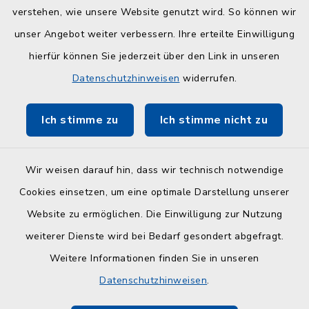
verstehen, wie unsere Website genutzt wird. So können wir
Quicklinks
unser Angebot weiter verbessern. Ihre erteilte Einwilligung
hierfür können Sie jederzeit über den Link in unseren
Kreisverwaltung Plön
Datenschutzhinweisen
widerrufen.
Touristinfo Hohwachter Bucht
Ich stimme zu
Ich stimme nicht zu
ZuFiSH
Wir weisen darauf hin, dass wir technisch notwendige
Cookies einsetzen, um eine optimale Darstellung unserer
Website zu ermöglichen. Die Einwilligung zur Nutzung
Kontakt
weiterer Dienste wird bei Bedarf gesondert abgefragt.
Weitere Informationen finden Sie in unseren
Barrierefreiheit
Datenschutzhinweisen
.
Datenschutz