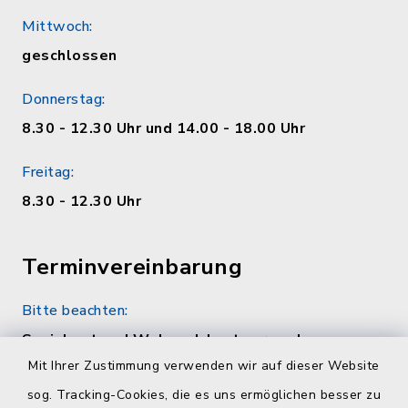
Mittwoch:
geschlossen
Donnerstag:
8.30 - 12.30 Uhr und 14.00 - 18.00 Uhr
Freitag:
8.30 - 12.30 Uhr
Terminvereinbarung
Bitte beachten:
Sozialamt und Wohngeldamt nur nach
telefonischer Vereinbarung unter 04384 5979-
Mit Ihrer Zustimmung verwenden wir auf dieser Website
11 oder -12
sog. Tracking-Cookies, die es uns ermöglichen besser zu