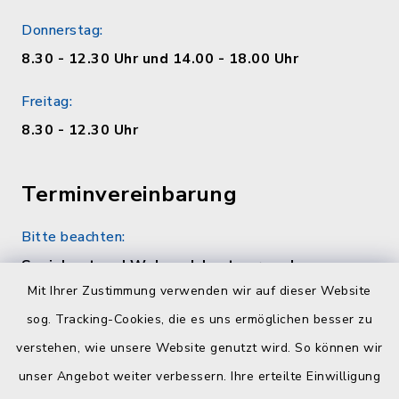
Donnerstag:
8.30 - 12.30 Uhr und 14.00 - 18.00 Uhr
Freitag:
8.30 - 12.30 Uhr
Terminvereinbarung
Bitte beachten:
Sozialamt und Wohngeldamt nur nach
telefonischer Vereinbarung unter 04384 5979-
Mit Ihrer Zustimmung verwenden wir auf dieser Website
11 oder -12
sog. Tracking-Cookies, die es uns ermöglichen besser zu
verstehen, wie unsere Website genutzt wird. So können wir
Quicklinks
unser Angebot weiter verbessern. Ihre erteilte Einwilligung