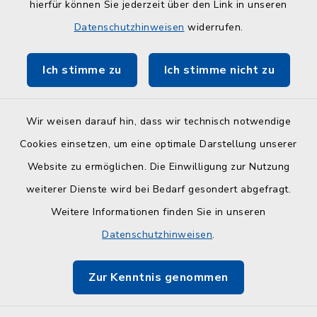
hierfür können Sie jederzeit über den Link in unseren
Kreisverwaltung Plön
Datenschutzhinweisen
widerrufen.
Touristinfo Hohwachter Bucht
Ich stimme zu
Ich stimme nicht zu
ZuFiSH
Wir weisen darauf hin, dass wir technisch notwendige
Cookies einsetzen, um eine optimale Darstellung unserer
Website zu ermöglichen. Die Einwilligung zur Nutzung
Kontakt
weiterer Dienste wird bei Bedarf gesondert abgefragt.
Weitere Informationen finden Sie in unseren
Barrierefreiheit
Datenschutzhinweisen
.
Datenschutz
Zur Kenntnis genommen
Impressum