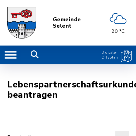
Gemeinde
Selent
20 °C
Digitaler
Ortsplan
Lebenspartnerschaftsurkund
beantragen