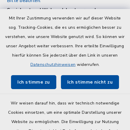
Bitte beachten:
Sozialamt und Wohngeldamt nur nach
telefonischer Vereinbarung unter 04384 5979-
Mit Ihrer Zustimmung verwenden wir auf dieser Website
11 oder -12
sog. Tracking-Cookies, die es uns ermöglichen besser zu
verstehen, wie unsere Website genutzt wird. So können wir
Quicklinks
unser Angebot weiter verbessern. Ihre erteilte Einwilligung
hierfür können Sie jederzeit über den Link in unseren
Kreisverwaltung Plön
Datenschutzhinweisen
widerrufen.
Touristinfo Hohwachter Bucht
Ich stimme zu
Ich stimme nicht zu
ZuFiSH
Wir weisen darauf hin, dass wir technisch notwendige
Cookies einsetzen, um eine optimale Darstellung unserer
Website zu ermöglichen. Die Einwilligung zur Nutzung
Kontakt