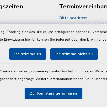
gszeiten
Terminvereinba
Bitte beachten:
30 Uhr
Sozialamt und Wohngel
nach telefonischer Vere
og. Tracking-Cookies, die es uns ermöglichen besser zu versteh
unter 04384 5979-11 od
te Einwilligung hierfür können Sie jederzeit über den Link in uns
30 Uhr
Ich stimme zu
Ich stimme nicht zu
en
Cookies einsetzen, um eine optimale Darstellung unserer Website
:
 gesondert abgefragt. Weitere Informationen finden Sie in unser
30 Uhr und 14.00 - 18.00
Zur Kenntnis genommen