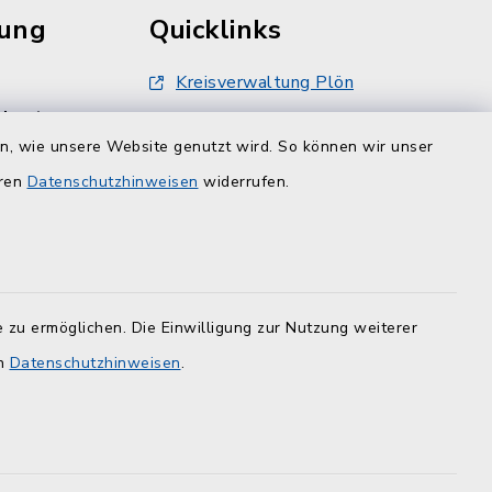
rung
Quicklinks
Kreisverwaltung Plön
damt nur
Touristinfo Hohwachter Bucht
inbarung
en, wie unsere Website genutzt wird. So können wir unser
er -12
ZuFiSH
eren
Datenschutzhinweisen
widerrufen.
 zu ermöglichen. Die Einwilligung zur Nutzung weiterer
en
Datenschutzhinweisen
.