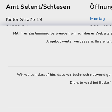
Amt Selent/Schlesen
Öffnun
Montag:
Kieler Straße 18
24238 Selent
8.30 - 12.
Mit Ihrer Zustimmung verwenden wir auf dieser Website s
04384 59790
Dienstag:
Angebot weiter verbessern. Ihre erteil
04384 597979
7.00 - 12.
info@amt-selent-schlesen.de
Mittwoch:
geschloss
Wir weisen darauf hin, dass wir technisch notwendige 
Donnerstag
Dienste wird bei Bedarf
8.30 - 12.
Uhr
Freitag: