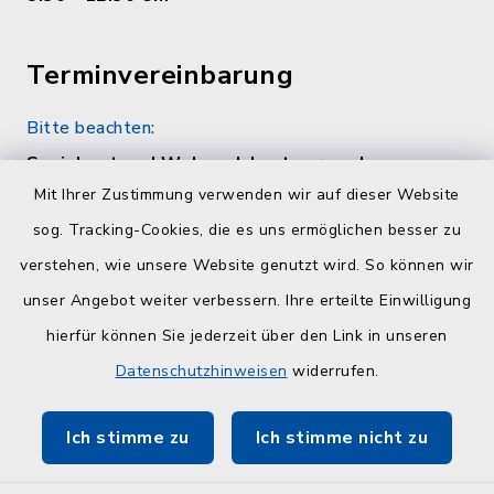
Terminvereinbarung
Bitte beachten:
Sozialamt und Wohngeldamt nur nach
telefonischer Vereinbarung unter 04384 5979-
Mit Ihrer Zustimmung verwenden wir auf dieser Website
11 oder -12
sog. Tracking-Cookies, die es uns ermöglichen besser zu
verstehen, wie unsere Website genutzt wird. So können wir
Quicklinks
unser Angebot weiter verbessern. Ihre erteilte Einwilligung
hierfür können Sie jederzeit über den Link in unseren
Kreisverwaltung Plön
Datenschutzhinweisen
widerrufen.
Touristinfo Hohwachter Bucht
Ich stimme zu
Ich stimme nicht zu
ZuFiSH