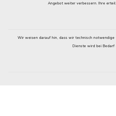
04384 59790
Dienstag:
Angebot weiter verbessern. Ihre erteil
04384 597979
7.00 - 12.
info@amt-selent-schlesen.de
Mittwoch:
geschloss
Wir weisen darauf hin, dass wir technisch notwendige 
Donnerstag
Dienste wird bei Bedarf
8.30 - 12.
Uhr
Freitag:
8.30 - 12.
Kontakt
Barrierefreiheit
Datenschutz