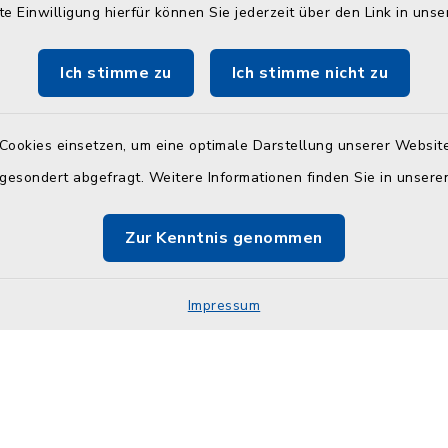
unter 04384 5979-11 od
te Einwilligung hierfür können Sie jederzeit über den Link in uns
30 Uhr
Ich stimme zu
Ich stimme nicht zu
en
Cookies einsetzen, um eine optimale Darstellung unserer Website
:
 gesondert abgefragt. Weitere Informationen finden Sie in unser
30 Uhr und 14.00 - 18.00
Zur Kenntnis genommen
30 Uhr
Impressum
Impressum
Sitemap
Cookie-Einstellungen