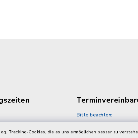
gszeiten
Terminvereinba
Bitte beachten:
30 Uhr
Sozialamt und Wohngel
nach telefonischer Vere
og. Tracking-Cookies, die es uns ermöglichen besser zu versteh