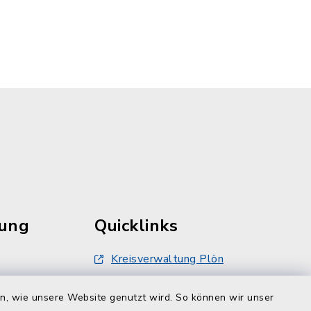
rung
Quicklinks
Kreisverwaltung Plön
damt nur
Touristinfo Hohwachter Bucht
inbarung
en, wie unsere Website genutzt wird. So können wir unser