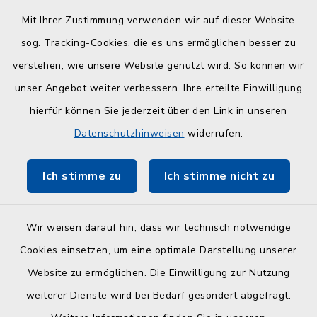
Sozialamt und Wohngeldamt nur nach
telefonischer Vereinbarung unter 04384 5979-
Mit Ihrer Zustimmung verwenden wir auf dieser Website
11 oder -12
sog. Tracking-Cookies, die es uns ermöglichen besser zu
verstehen, wie unsere Website genutzt wird. So können wir
Quicklinks
unser Angebot weiter verbessern. Ihre erteilte Einwilligung
hierfür können Sie jederzeit über den Link in unseren
Kreisverwaltung Plön
Datenschutzhinweisen
widerrufen.
Touristinfo Hohwachter Bucht
Ich stimme zu
Ich stimme nicht zu
ZuFiSH
Wir weisen darauf hin, dass wir technisch notwendige
Cookies einsetzen, um eine optimale Darstellung unserer
Website zu ermöglichen. Die Einwilligung zur Nutzung
Kontakt
weiterer Dienste wird bei Bedarf gesondert abgefragt.