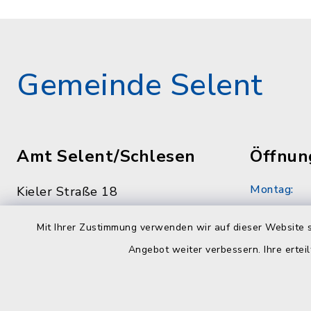
Gemeinde Selent
Amt Selent/Schlesen
Öffnun
Montag:
Kieler Straße 18
24238 Selent
8.30 - 12.
Mit Ihrer Zustimmung verwenden wir auf dieser Website s
04384 59790
Dienstag:
Angebot weiter verbessern. Ihre erteil
04384 597979
7.00 - 12.
info@amt-selent-schlesen.de
Mittwoch: