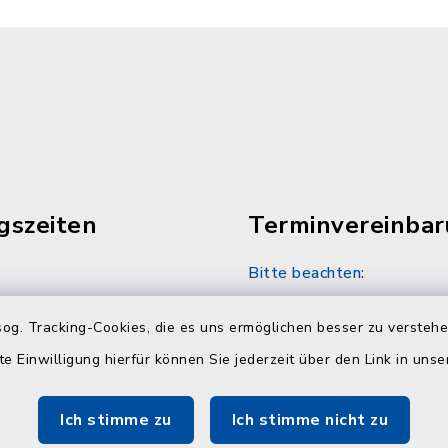
gszeiten
Terminvereinba
Bitte beachten:
30 Uhr
Sozialamt und Wohngel
og. Tracking-Cookies, die es uns ermöglichen besser zu versteh
nach telefonischer Vere
unter 04384 5979-11 od
te Einwilligung hierfür können Sie jederzeit über den Link in uns
30 Uhr
Ich stimme zu
Ich stimme nicht zu