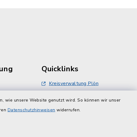
rung
Quicklinks
Kreisverwaltung Plön
damt nur
Touristinfo Hohwachter Bucht
en, wie unsere Website genutzt wird. So können wir unser
inbarung
er -12
eren
Datenschutzhinweisen
ZuFiSH
widerrufen.