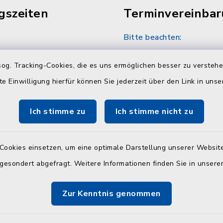
gszeiten
Terminvereinba
Bitte beachten:
30 Uhr
Sozialamt und Wohngel
nach telefonischer Vere
og. Tracking-Cookies, die es uns ermöglichen besser zu versteh
unter 04384 5979-11 od
te Einwilligung hierfür können Sie jederzeit über den Link in uns
30 Uhr
Ich stimme zu
Ich stimme nicht zu
en
Cookies einsetzen, um eine optimale Darstellung unserer Website
:
 gesondert abgefragt. Weitere Informationen finden Sie in unser
30 Uhr und 14.00 - 18.00
Zur Kenntnis genommen