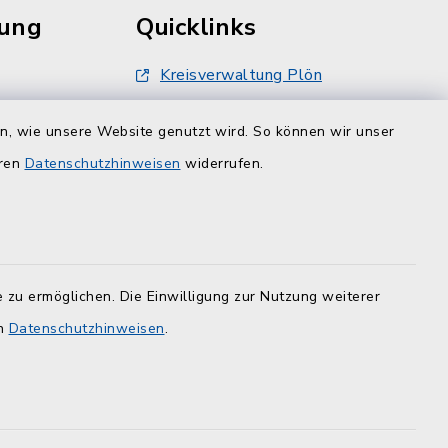
rung
Quicklinks
Kreisverwaltung Plön
damt nur
Touristinfo Hohwachter Bucht
inbarung
en, wie unsere Website genutzt wird. So können wir unser
er -12
ZuFiSH
eren
Datenschutzhinweisen
widerrufen.
 zu ermöglichen. Die Einwilligung zur Nutzung weiterer
en
Datenschutzhinweisen
.