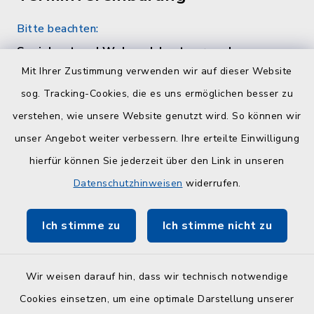
Bitte beachten:
Sozialamt und Wohngeldamt nur nach
telefonischer Vereinbarung unter 04384 5979-
Mit Ihrer Zustimmung verwenden wir auf dieser Website
11 oder -12
sog. Tracking-Cookies, die es uns ermöglichen besser zu
verstehen, wie unsere Website genutzt wird. So können wir
Quicklinks
unser Angebot weiter verbessern. Ihre erteilte Einwilligung
hierfür können Sie jederzeit über den Link in unseren
Kreisverwaltung Plön
Datenschutzhinweisen
widerrufen.
Touristinfo Hohwachter Bucht
Ich stimme zu
Ich stimme nicht zu
ZuFiSH
Wir weisen darauf hin, dass wir technisch notwendige
Cookies einsetzen, um eine optimale Darstellung unserer