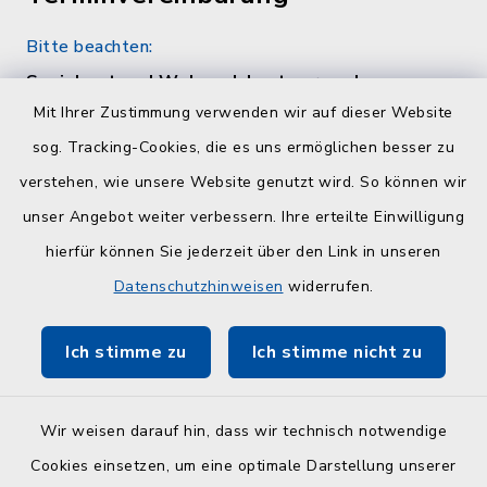
Bitte beachten:
Sozialamt und Wohngeldamt nur nach
telefonischer Vereinbarung unter 04384 5979-
Mit Ihrer Zustimmung verwenden wir auf dieser Website
11 oder -12
sog. Tracking-Cookies, die es uns ermöglichen besser zu
verstehen, wie unsere Website genutzt wird. So können wir
Quicklinks
unser Angebot weiter verbessern. Ihre erteilte Einwilligung
hierfür können Sie jederzeit über den Link in unseren
Kreisverwaltung Plön
Datenschutzhinweisen
widerrufen.
Touristinfo Hohwachter Bucht
Ich stimme zu
Ich stimme nicht zu
ZuFiSH
Wir weisen darauf hin, dass wir technisch notwendige
Cookies einsetzen, um eine optimale Darstellung unserer