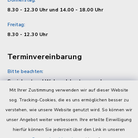
Donnerstag:
8.30 - 12.30 Uhr und 14.00 - 18.00 Uhr
Freitag:
8.30 - 12.30 Uhr
Terminvereinbarung
Bitte beachten:
Sozialamt und Wohngeldamt nur nach
telefonischer Vereinbarung unter 04384 5979-
Mit Ihrer Zustimmung verwenden wir auf dieser Website
11 oder -12
sog. Tracking-Cookies, die es uns ermöglichen besser zu
verstehen, wie unsere Website genutzt wird. So können wir
Quicklinks
unser Angebot weiter verbessern. Ihre erteilte Einwilligung
hierfür können Sie jederzeit über den Link in unseren
Kreisverwaltung Plön