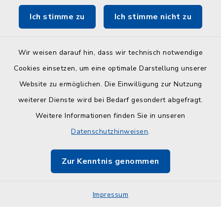
Ich stimme zu
Ich stimme nicht zu
ZuFiSH
Wir weisen darauf hin, dass wir technisch notwendige
Cookies einsetzen, um eine optimale Darstellung unserer
Website zu ermöglichen. Die Einwilligung zur Nutzung
Kontakt
weiterer Dienste wird bei Bedarf gesondert abgefragt.
Weitere Informationen finden Sie in unseren
Barrierefreiheit
Datenschutzhinweisen
.
Datenschutz
Zur Kenntnis genommen
Impressum
Impressum
Sitemap