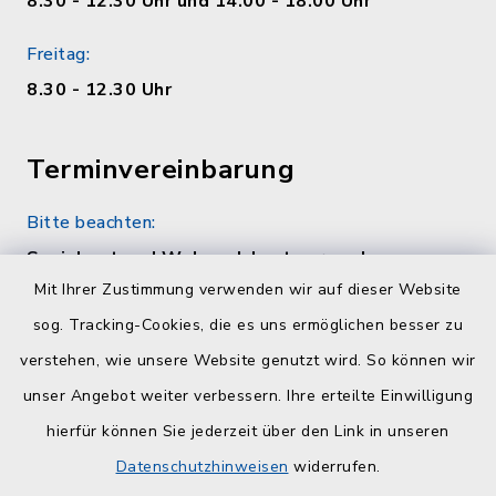
8.30 - 12.30 Uhr und 14.00 - 18.00 Uhr
Freitag:
8.30 - 12.30 Uhr
Terminvereinbarung
Bitte beachten:
Sozialamt und Wohngeldamt nur nach
telefonischer Vereinbarung unter 04384 5979-
Mit Ihrer Zustimmung verwenden wir auf dieser Website
11 oder -12
sog. Tracking-Cookies, die es uns ermöglichen besser zu
verstehen, wie unsere Website genutzt wird. So können wir
Quicklinks
unser Angebot weiter verbessern. Ihre erteilte Einwilligung
hierfür können Sie jederzeit über den Link in unseren
Kreisverwaltung Plön
Datenschutzhinweisen
widerrufen.
Touristinfo Hohwachter Bucht