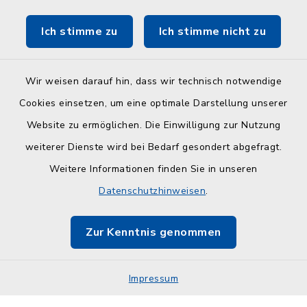
Touristinfo Hohwachter Bucht
Ich stimme zu
Ich stimme nicht zu
ZuFiSH
Wir weisen darauf hin, dass wir technisch notwendige
Cookies einsetzen, um eine optimale Darstellung unserer
Website zu ermöglichen. Die Einwilligung zur Nutzung
Kontakt
weiterer Dienste wird bei Bedarf gesondert abgefragt.
Weitere Informationen finden Sie in unseren
Barrierefreiheit
Datenschutzhinweisen
.
Datenschutz
Zur Kenntnis genommen
Impressum
Impressum
Sitemap