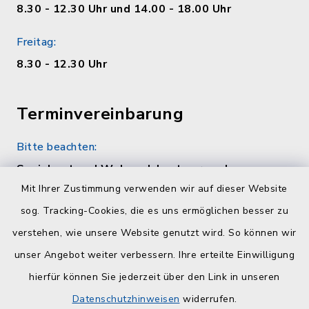
8.30 - 12.30 Uhr und 14.00 - 18.00 Uhr
Freitag:
8.30 - 12.30 Uhr
Terminvereinbarung
Bitte beachten:
Sozialamt und Wohngeldamt nur nach
telefonischer Vereinbarung unter 04384 5979-
Mit Ihrer Zustimmung verwenden wir auf dieser Website
11 oder -12
sog. Tracking-Cookies, die es uns ermöglichen besser zu
verstehen, wie unsere Website genutzt wird. So können wir
Quicklinks
unser Angebot weiter verbessern. Ihre erteilte Einwilligung
hierfür können Sie jederzeit über den Link in unseren
Kreisverwaltung Plön
Datenschutzhinweisen
widerrufen.