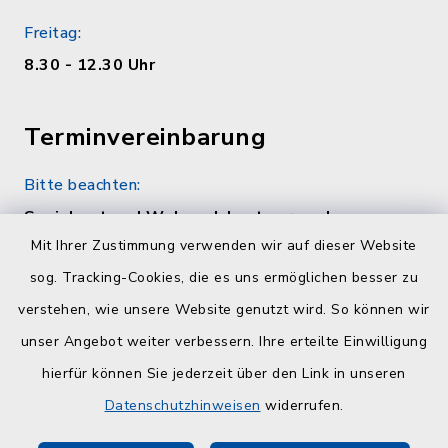
Freitag:
8.30 - 12.30 Uhr
Terminvereinbarung
Bitte beachten:
Sozialamt und Wohngeldamt nur nach
telefonischer Vereinbarung unter 04384 5979-
Mit Ihrer Zustimmung verwenden wir auf dieser Website
11 oder -12
sog. Tracking-Cookies, die es uns ermöglichen besser zu
verstehen, wie unsere Website genutzt wird. So können wir
Quicklinks
unser Angebot weiter verbessern. Ihre erteilte Einwilligung
hierfür können Sie jederzeit über den Link in unseren
Kreisverwaltung Plön
Datenschutzhinweisen
widerrufen.
Touristinfo Hohwachter Bucht