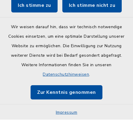
Ich stimme zu
Ich stimme nicht zu
ZuFiSH
Wir weisen darauf hin, dass wir technisch notwendige
Cookies einsetzen, um eine optimale Darstellung unserer
Website zu ermöglichen. Die Einwilligung zur Nutzung
Kontakt
weiterer Dienste wird bei Bedarf gesondert abgefragt.
Weitere Informationen finden Sie in unseren
Barrierefreiheit
Datenschutzhinweisen
.
Datenschutz
Zur Kenntnis genommen
Impressum
Impressum
Sitemap
Cookie-Einstellungen