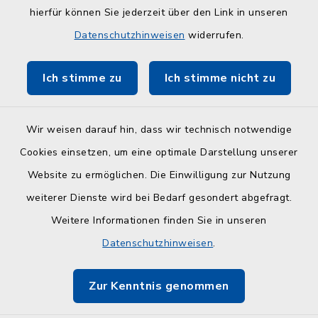
hierfür können Sie jederzeit über den Link in unseren
Kreisverwaltung Plön
Datenschutzhinweisen
widerrufen.
Touristinfo Hohwachter Bucht
Ich stimme zu
Ich stimme nicht zu
ZuFiSH
Wir weisen darauf hin, dass wir technisch notwendige
Cookies einsetzen, um eine optimale Darstellung unserer
Website zu ermöglichen. Die Einwilligung zur Nutzung
Kontakt
weiterer Dienste wird bei Bedarf gesondert abgefragt.
Weitere Informationen finden Sie in unseren
Barrierefreiheit
Datenschutzhinweisen
.
Datenschutz
Zur Kenntnis genommen
Impressum