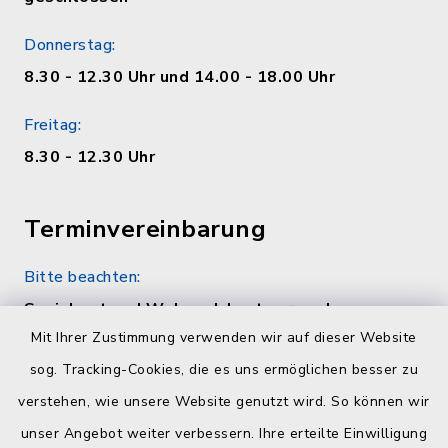
Donnerstag:
8.30 - 12.30 Uhr und 14.00 - 18.00 Uhr
Freitag:
8.30 - 12.30 Uhr
Terminvereinbarung
Bitte beachten:
Sozialamt und Wohngeldamt nur nach
telefonischer Vereinbarung unter 04384 5979-
Mit Ihrer Zustimmung verwenden wir auf dieser Website
11 oder -12
sog. Tracking-Cookies, die es uns ermöglichen besser zu
verstehen, wie unsere Website genutzt wird. So können wir
Quicklinks
unser Angebot weiter verbessern. Ihre erteilte Einwilligung