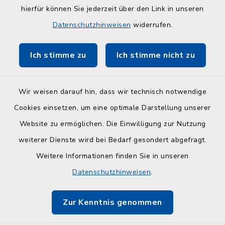
hierfür können Sie jederzeit über den Link in unseren
Kreisverwaltung Plön
Datenschutzhinweisen
widerrufen.
Touristinfo Hohwachter Bucht
Ich stimme zu
Ich stimme nicht zu
ZuFiSH
Wir weisen darauf hin, dass wir technisch notwendige
Cookies einsetzen, um eine optimale Darstellung unserer
Website zu ermöglichen. Die Einwilligung zur Nutzung
Kontakt
weiterer Dienste wird bei Bedarf gesondert abgefragt.
Weitere Informationen finden Sie in unseren
Barrierefreiheit
Datenschutzhinweisen
.
Datenschutz
Zur Kenntnis genommen
Impressum