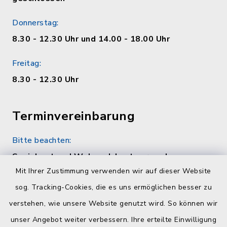
Donnerstag:
8.30 - 12.30 Uhr und 14.00 - 18.00 Uhr
Freitag:
8.30 - 12.30 Uhr
Terminvereinbarung
Bitte beachten:
Sozialamt und Wohngeldamt nur nach
telefonischer Vereinbarung unter 04384 5979-
Mit Ihrer Zustimmung verwenden wir auf dieser Website
11 oder -12
sog. Tracking-Cookies, die es uns ermöglichen besser zu
verstehen, wie unsere Website genutzt wird. So können wir
Quicklinks
unser Angebot weiter verbessern. Ihre erteilte Einwilligung