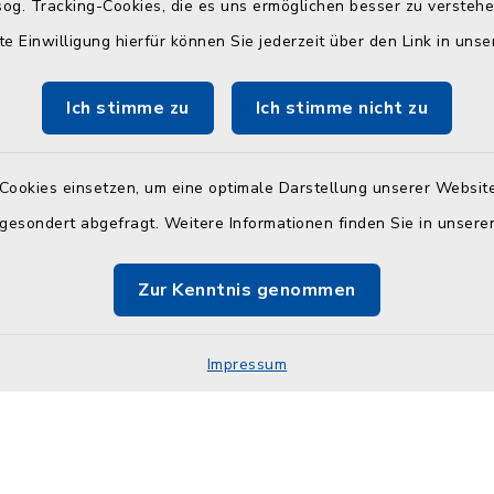
og. Tracking-Cookies, die es uns ermöglichen besser zu versteh
nach telefonischer Vere
unter 04384 5979-11 od
te Einwilligung hierfür können Sie jederzeit über den Link in uns
30 Uhr
Ich stimme zu
Ich stimme nicht zu
en
Cookies einsetzen, um eine optimale Darstellung unserer Website
:
 gesondert abgefragt. Weitere Informationen finden Sie in unser
30 Uhr und 14.00 - 18.00
Zur Kenntnis genommen
30 Uhr
Impressum