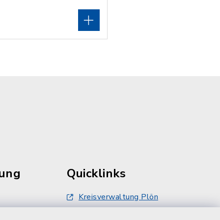
rung
Quicklinks
Kreisverwaltung Plön
damt nur
Touristinfo Hohwachter Bucht