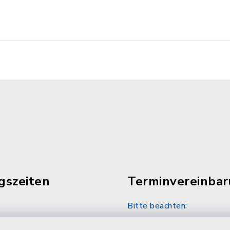
gszeiten
Terminvereinba
Bitte beachten:
30 Uhr
Sozialamt und Wohngel