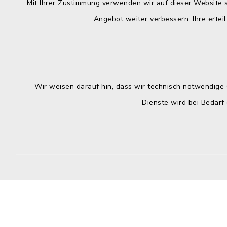
Mit Ihrer Zustimmung verwenden wir auf dieser Website s
04384 59790
Dienstag:
Angebot weiter verbessern. Ihre erteil
04384 597979
7.00 - 12.
info@amt-selent-schlesen.de
Mittwoch:
geschloss
Wir weisen darauf hin, dass wir technisch notwendige 
Donnerstag
Dienste wird bei Bedarf
8.30 - 12.
Uhr
Freitag:
8.30 - 12.