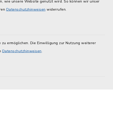
en, wie unsere Website genutzt wird. So können wir unser
inbarung
er -12
eren
Datenschutzhinweisen
widerrufen.
ZuFiSH
 zu ermöglichen. Die Einwilligung zur Nutzung weiterer
en
Datenschutzhinweisen
.