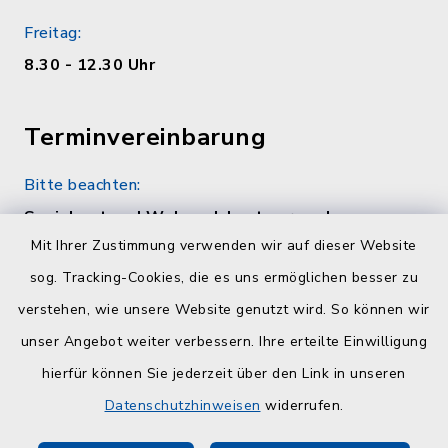
Freitag:
8.30 - 12.30 Uhr
Terminvereinbarung
Bitte beachten:
Sozialamt und Wohngeldamt nur nach
telefonischer Vereinbarung unter 04384 5979-
Mit Ihrer Zustimmung verwenden wir auf dieser Website
11 oder -12
sog. Tracking-Cookies, die es uns ermöglichen besser zu
verstehen, wie unsere Website genutzt wird. So können wir
Quicklinks
unser Angebot weiter verbessern. Ihre erteilte Einwilligung
hierfür können Sie jederzeit über den Link in unseren
Kreisverwaltung Plön
Datenschutzhinweisen
widerrufen.
Touristinfo Hohwachter Bucht