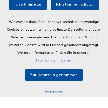
Ich stimme zu
Ich stimme nicht zu
ZuFiSH
Wir weisen darauf hin, dass wir technisch notwendige
Cookies einsetzen, um eine optimale Darstellung unserer
Website zu ermöglichen. Die Einwilligung zur Nutzung
Kontakt
weiterer Dienste wird bei Bedarf gesondert abgefragt.
Weitere Informationen finden Sie in unseren
Barrierefreiheit
Datenschutzhinweisen
.
Datenschutz
Zur Kenntnis genommen
Impressum
Impressum
Sitemap
Cookie-Einstellungen